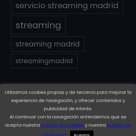
servicio streaming madrid
streaming
streaming madrid
streamingmadrid
Utilizamos cookies propias y de terceros para mejorar la
Copyright © 2023
EnStreaming.es
experiencia de navegación, y ofrecer contenidos y
publicidad de interés.
Al continuar con la navegación entendemos que se
Instagram
Twitter
Facebook
LinkedIn
acepta nuestra
política de cookies
y nuestra
política de
privacidad
.
Aceptar