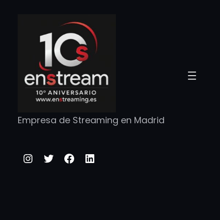
Saltar
al
contenido
Empresa de Streaming en Madrid
Instagram
Twitter
Facebook
LinkedIn