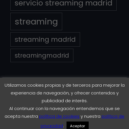
servicio streaming madrid
streaming
streaming madrid
streamingmadrid
Utilizamos cookies propias y de terceros para mejorar la
Copyright © 2023
EnStreaming.es
experiencia de navegación, y ofrecer contenidos y
publicidad de interés.
Al continuar con la navegación entendemos que se
Instagram
Twitter
Facebook
LinkedIn
acepta nuestra
política de cookies
y nuestra
política de
privacidad
.
Aceptar