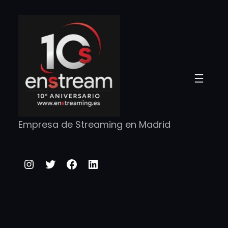
Saltar
al
contenido
Empresa de Streaming en Madrid
Instagram
Twitter
Facebook
LinkedIn