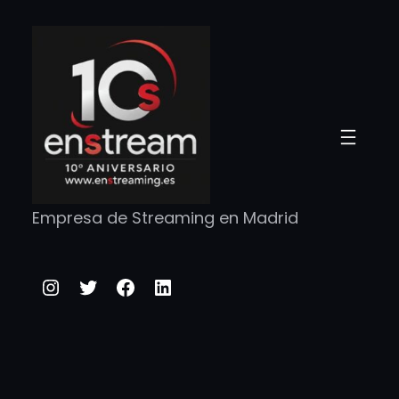
Saltar
al
contenido
Empresa de Streaming en Madrid
Instagram
Twitter
Facebook
LinkedIn