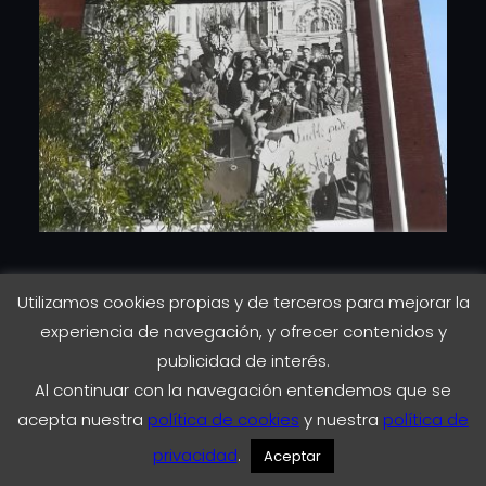
El pasado 15 de septiembre Enstream
Utilizamos cookies propias y de terceros para mejorar la
emitió junto con nuestros compañeros
experiencia de navegación, y ofrecer contenidos y
de Mediapal, el evento para Samsung
publicidad de interés.
«Fortnite Galaxy».
Al continuar con la navegación entendemos que se
acepta nuestra
política de cookies
y nuestra
política de
CONTINUE READING
privacidad
.
Aceptar
Eventos En Streaming