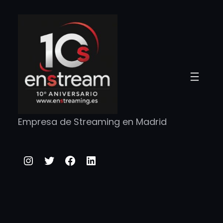
Saltar
al
contenido
Empresa de Streaming en Madrid
Instagram
Twitter
Facebook
LinkedIn