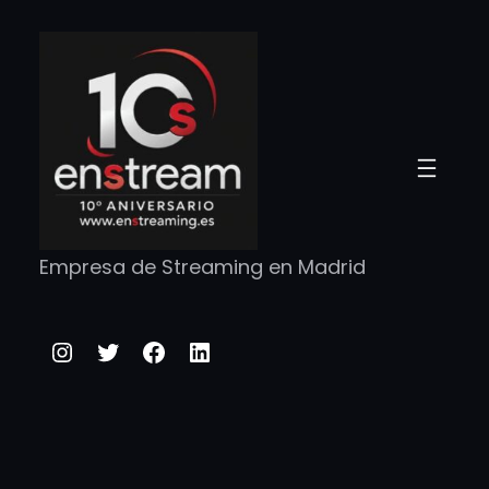
Saltar
al
contenido
Empresa de Streaming en Madrid
Instagram
Twitter
Facebook
LinkedIn