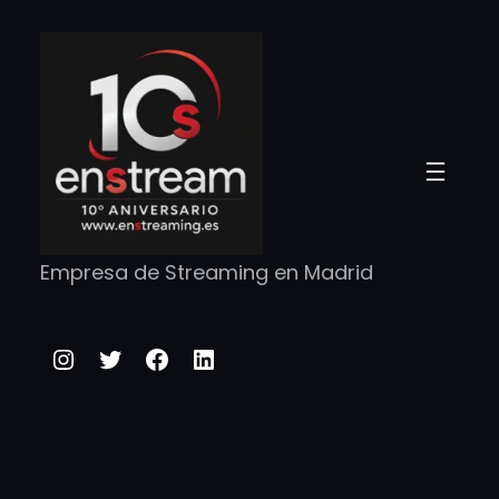
Saltar
al
contenido
Empresa de Streaming en Madrid
Instagram
Twitter
Facebook
LinkedIn