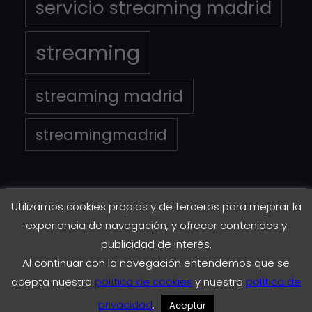
servicio streaming madrid
streaming
streaming madrid
streamingmadrid
Utilizamos cookies propias y de terceros para mejorar la
Copyright © 2023
EnStreaming.es
experiencia de navegación, y ofrecer contenidos y
publicidad de interés.
Al continuar con la navegación entendemos que se
Instagram
Twitter
Facebook
LinkedIn
acepta nuestra
política de cookies
y nuestra
política de
privacidad
.
Aceptar