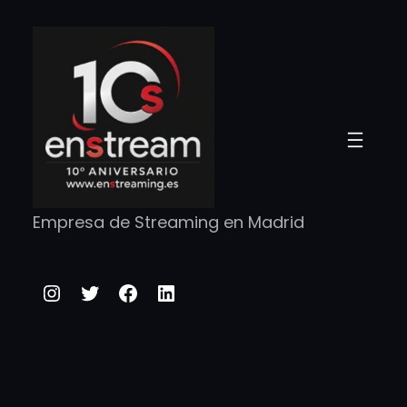
Saltar
al
contenido
Empresa de Streaming en Madrid
Instagram
Twitter
Facebook
LinkedIn