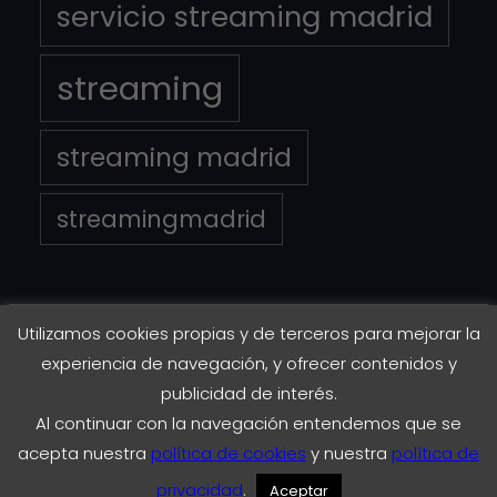
servicio streaming madrid
streaming
streaming madrid
streamingmadrid
Utilizamos cookies propias y de terceros para mejorar la
Copyright © 2023
EnStreaming.es
experiencia de navegación, y ofrecer contenidos y
publicidad de interés.
Al continuar con la navegación entendemos que se
Instagram
Twitter
Facebook
LinkedIn
acepta nuestra
política de cookies
y nuestra
política de
privacidad
.
Aceptar