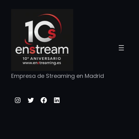
Saltar
al
contenido
Empresa de Streaming en Madrid
Instagram
Twitter
Facebook
LinkedIn