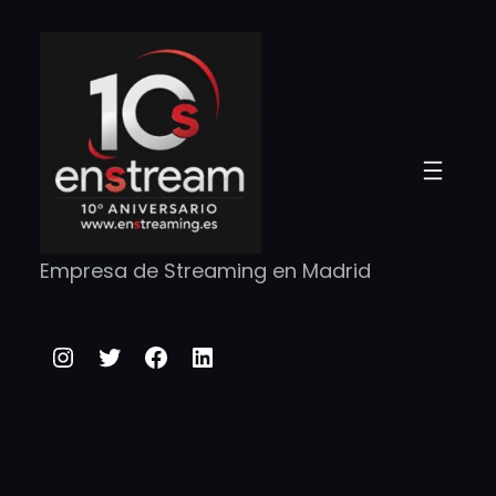
Saltar
al
contenido
Empresa de Streaming en Madrid
Instagram
Twitter
Facebook
LinkedIn